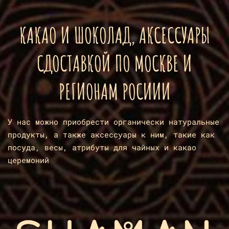
КАКАО И ШОКОЛАД, АКСЕССУАРЫ
СДОСТАВКОЙ ПО МОСКВЕ И
РЕГИОНАМ РОСИИИ
У нас можно приобрести органически натуральные
продукты, а также аксессуары к ним, такие как
посуда, весы, атрибуты для чайных и какао
церемоний